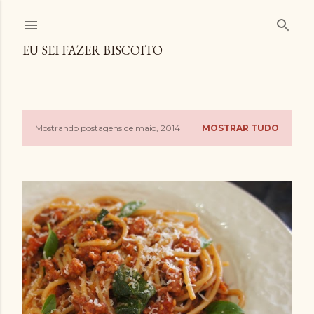
Pular para o conteúdo principal
EU SEI FAZER BISCOITO
Mostrando postagens de maio, 2014
MOSTRAR TUDO
P
o
s
t
a
g
e