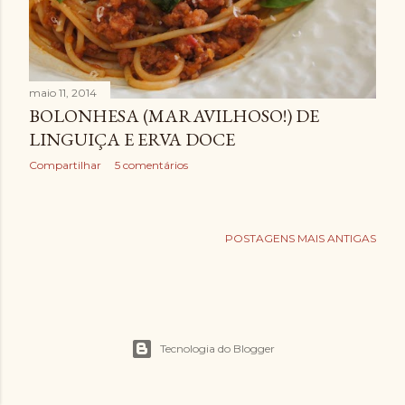
n
s
maio 11, 2014
BOLONHESA (MARAVILHOSO!) DE
LINGUIÇA E ERVA DOCE
Compartilhar
5 comentários
POSTAGENS MAIS ANTIGAS
Tecnologia do Blogger