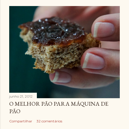
r
i
o
junho 21, 2012
O MELHOR PÃO PARA MÁQUINA DE
PÃO
Compartilhar
32 comentários