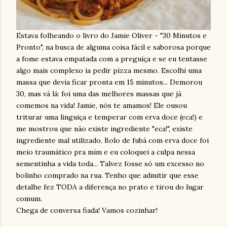
Estava folheando o livro do Jamie Oliver - "30 Minutos e
Pronto", na busca de alguma coisa fácil e saborosa porque
a fome estava empatada com a preguiça e se eu tentasse
algo mais complexo ia pedir pizza mesmo. Escolhi uma
massa que devia ficar pronta em 15 minutos... Demorou
30, mas vá lá: foi uma das melhores massas que já
comemos na vida! Jamie, nós te amamos! Ele ousou
triturar uma linguiça e temperar com erva doce (eca!) e
me mostrou que não existe ingrediente "eca!", existe
ingrediente mal utilizado. Bolo de fubá com erva doce foi
meio traumático pra mim e eu coloquei a culpa nessa
sementinha a vida toda... Talvez fosse só um excesso no
bolinho comprado na rua. Tenho que admitir que esse
detalhe fez TODA a diferença no prato e tirou do lugar
comum.
Chega de conversa fiada! Vamos cozinhar!