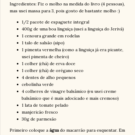
Ingredientes: Fiz o molho na medida do livro (4 pessoas),
mas usei massa para 3, pois gosto de bastante molho :)
1/2 pacote de espaguete integral
400g de uma boa linguiça (usei a linguiça do Jerivá)
1 cenoura grande em rodelas
1 talo de salsão (aipo)
1 pimenta vermelha (como a linguiça já era picante,
usei pimenta de cheiro)
1 colher (chá) de erva doce
1 colher (chá) de orégano seco
4 dentes de alho pequenos
cebolinha verde
4 colheres de vinagre balsâmico (eu usei creme
balsâmico que é mais adocicado e mais cremoso)
1 lata de tomate pelado
manjericão fresco
30g de parmesão
Primeiro coloque a
água
do macarrão para esquentar. Em