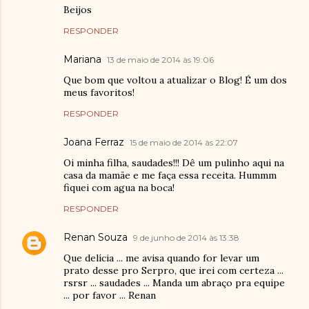
Beijos
RESPONDER
Mariana
13 de maio de 2014 às 19:06
Que bom que voltou a atualizar o Blog! É um dos
meus favoritos!
RESPONDER
Joana Ferraz
15 de maio de 2014 às 22:07
Oi minha filha, saudades!!! Dê um pulinho aqui na
casa da mamãe e me faça essa receita. Hummm
fiquei com agua na boca!
RESPONDER
Renan Souza
9 de junho de 2014 às 13:38
Que delícia ... me avisa quando for levar um
prato desse pro Serpro, que irei com certeza ...
rsrsr ... saudades ... Manda um abraço pra equipe
... por favor ... Renan