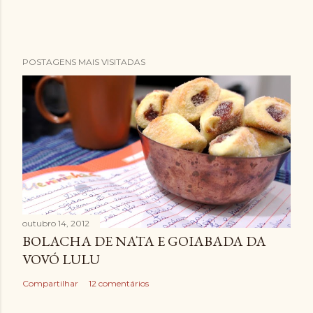
P
POSTAGENS MAIS VISITADAS
o
s
t
a
r
u
m
c
o
outubro 14, 2012
m
BOLACHA DE NATA E GOIABADA DA
e
VOVÓ LULU
n
t
Compartilhar
12 comentários
á