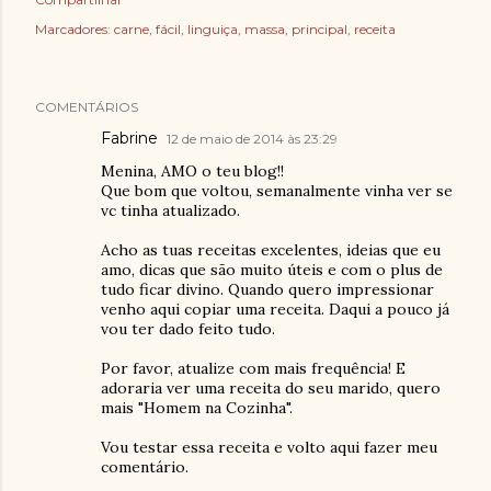
Marcadores:
carne
fácil
linguiça
massa
principal
receita
COMENTÁRIOS
Fabrine
12 de maio de 2014 às 23:29
Menina, AMO o teu blog!!
Que bom que voltou, semanalmente vinha ver se
vc tinha atualizado.
Acho as tuas receitas excelentes, ideias que eu
amo, dicas que são muito úteis e com o plus de
tudo ficar divino. Quando quero impressionar
venho aqui copiar uma receita. Daqui a pouco já
vou ter dado feito tudo.
Por favor, atualize com mais frequência! E
adoraria ver uma receita do seu marido, quero
mais "Homem na Cozinha".
Vou testar essa receita e volto aqui fazer meu
comentário.